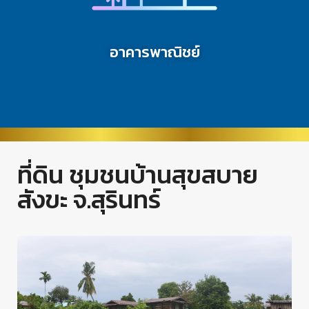
อาคารพาณิชย์
ที่ดิน ชุมชนบ้านสุขสบาย
สังขะ จ.สุรินทร์