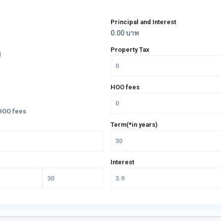
Principal and Interest
0.00
บาท
Property Tax
ท
HOO fees
HOO fees
Term(*in years)
Interest